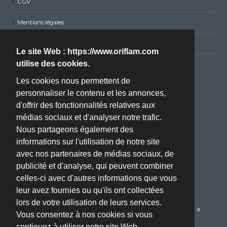
CGV
Mentions légales
Politique de confidentialité RGPD
Le site Web : https://www.oriflam.com
utilise des cookies.
Nous contacter
Les cookies nous permettent de
personnaliser le contenu et les annonces,
Adresse :
d'offrir des fonctionnalités relatives aux
ZA BOISSIERE - Avenue de l'Industrie - 34820 TEYRAN
médias sociaux et d'analyser notre trafic.
(Montpellier, 34)
Nous partageons également des
Téléphone :
informations sur l'utilisation de notre site
04 67 70 61 22
avec nos partenaires de médias sociaux, de
publicité et d'analyse, qui peuvent combiner
Email :
celles-ci avec d'autres informations que vous
oriflam@oriflam.com
leur avez fournies ou qu'ils ont collectées
Service Client :
lors de votre utilisation de leurs services.
Du Lundi au Jeudi de 08h00 à 17h00 le Vendredi de 08h00 à
Vous consentez à nos cookies si vous
16h00
continuez à utiliser notre site Web.