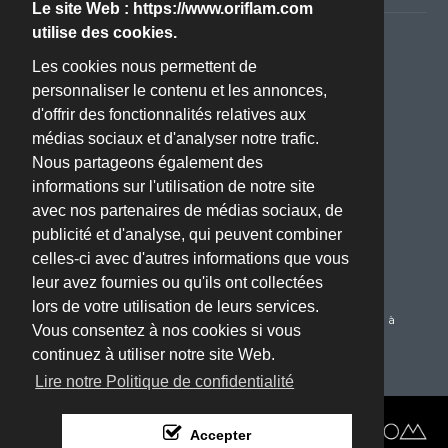
Le site Web : https://www.oriflam.com
utilise des cookies.
Nous contacter
Les cookies nous permettent de
personnaliser le contenu et les annonces,
Adresse :
d'offrir des fonctionnalités relatives aux
ZA BOISSIERE - Avenue de l'Industrie - 34820 TEYRAN
médias sociaux et d'analyser notre trafic.
(Montpellier, 34)
Nous partageons également des
Téléphone :
informations sur l'utilisation de notre site
04 67 70 61 22
avec nos partenaires de médias sociaux, de
publicité et d'analyse, qui peuvent combiner
Email :
celles-ci avec d'autres informations que vous
oriflam@oriflam.com
leur avez fournies ou qu'ils ont collectées
Service Client :
lors de votre utilisation de leurs services.
Du Lundi au Jeudi de 08h00 à 17h00 le Vendredi de 08h00 à
Vous consentez à nos cookies si vous
16h00
continuez à utiliser notre site Web.
Lire notre Politique de confidentialité
Réalisé par :
Accepter