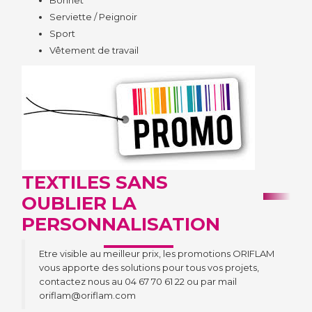
Bonnet
Serviette / Peignoir
Sport
Vêtement de travail
DES PROMOTIONS
TEXTILES SANS
OUBLIER LA
PERSONNALISATION
Etre visible au meilleur prix, les promotions ORIFLAM
vous apporte des solutions pour tous vos projets,
contactez nous au 04 67 70 61 22 ou par mail
oriflam@oriflam.com