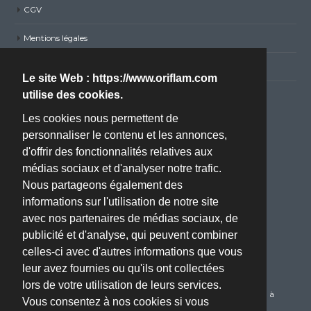
CGV
Mentions légales
Politique de confidentialité RGPD
Le site Web : https://www.oriflam.com
utilise des cookies.
Nous contacter
Les cookies nous permettent de
personnaliser le contenu et les annonces,
Adresse :
d'offrir des fonctionnalités relatives aux
ZA BOISSIERE - Avenue de l'Industrie - 34820 TEYRAN
médias sociaux et d'analyser notre trafic.
(Montpellier, 34)
Nous partageons également des
Téléphone :
informations sur l'utilisation de notre site
04 67 70 61 22
avec nos partenaires de médias sociaux, de
publicité et d'analyse, qui peuvent combiner
Email :
celles-ci avec d'autres informations que vous
oriflam@oriflam.com
leur avez fournies ou qu'ils ont collectées
Service Client :
lors de votre utilisation de leurs services.
Du Lundi au Jeudi de 08h00 à 17h00 le Vendredi de 08h00 à
Vous consentez à nos cookies si vous