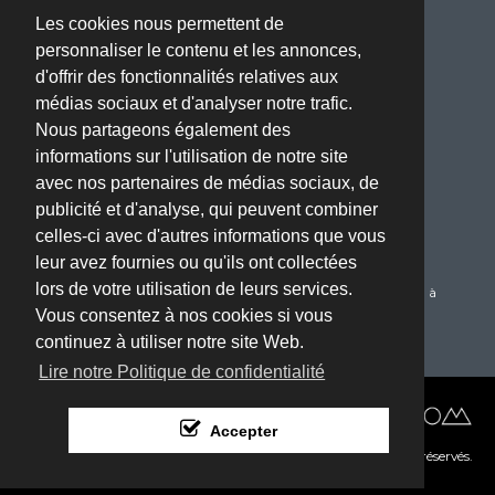
Les cookies nous permettent de
Adresse :
personnaliser le contenu et les annonces,
ZA BOISSIERE - Avenue de l'Industrie - 34820 TEYRAN
d'offrir des fonctionnalités relatives aux
(Montpellier, 34)
médias sociaux et d'analyser notre trafic.
Téléphone :
Nous partageons également des
04 67 70 61 22
informations sur l'utilisation de notre site
Email :
avec nos partenaires de médias sociaux, de
oriflam@oriflam.com
publicité et d'analyse, qui peuvent combiner
celles-ci avec d'autres informations que vous
Service Client :
leur avez fournies ou qu'ils ont collectées
Du Lundi au Jeudi de 08h00 à 17h00 le Vendredi de 08h00 à
lors de votre utilisation de leurs services.
16h00
Vous consentez à nos cookies si vous
continuez à utiliser notre site Web.
Lire notre Politique de confidentialité
Réalisé par :
Accepter
© Copyright 2017. Tous droits réservés.