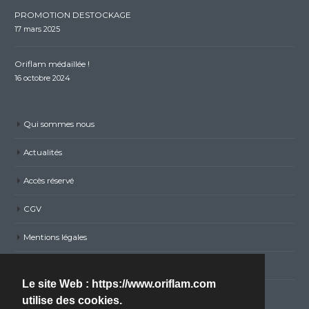
PROMOTION DESTOCKAGE
17 mars 2025
Oriflam médaillée !
16 octobre 2024
Qui sommes nous
Actualités
Accès réservé
CGV
Mentions légales
Politique de confidentialité RGPD
Le site Web : https://www.oriflam.com
Nous contacter
utilise des cookies.