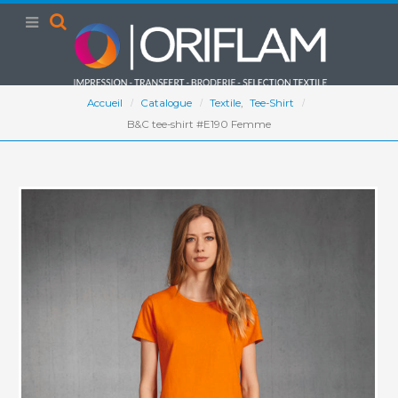
Accueil
Catalogue
Textile
,
Tee-Shirt
B&C tee-shirt #E190 Femme