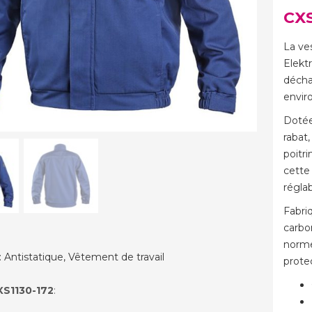
CXS
La ve
Elekt
décha
envir
Dotée
rabat,
poitri
cette 
réglab
Fabri
carbo
norme
:
Antistatique
,
Vêtement de travail
protec
XS1130-172
: