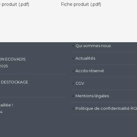
 produit (.pdf)
Fiche produit (.pdf)
Qui sommes nous
Actualités
ION ECOVADIS
 2025
Accès réservé
 DESTOCKAGE
CGV
Mentions légales
illée !
Politique de confidentialité R
24