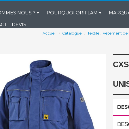
OMMES NOUS ?
POURQUOI ORIFLAM
MARQU
CT – DEVIS
Accueil
Catalogue
Textile
,
Vêtement de t
CXS
UNI
DES
DES