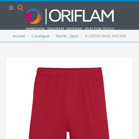
Accueil
Catalogue
Textile
,
Sport
ELDERA Short PACIFIK