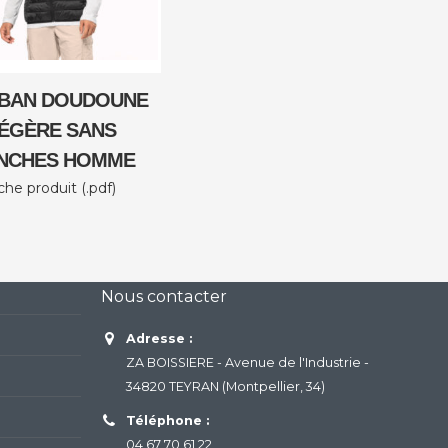
IBAN DOUDOUNE
ÉGÈRE SANS
NCHES HOMME
che produit (.pdf)
Nous contacter
Adresse :
ZA BOISSIERE - Avenue de l'Industrie -
34820 TEYRAN (Montpellier, 34)
Téléphone :
04 67 70 61 22