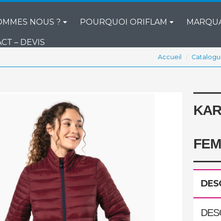
OMMES NOUS ?
POURQUOI ORIFLAM
MARQU
CT – DEVIS
Accueil
Catalog
KAR
FE
DES
DES