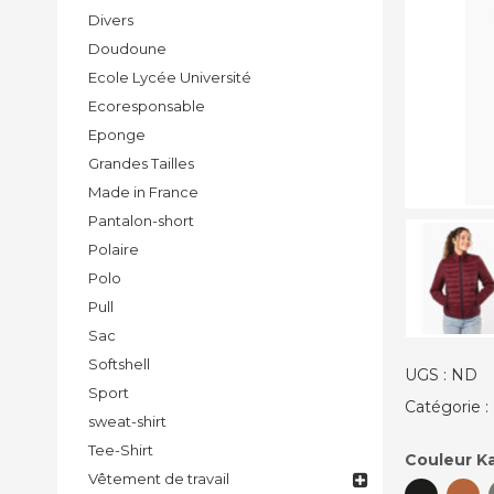
Divers
Doudoune
Ecole Lycée Université
Ecoresponsable
Eponge
Grandes Tailles
Made in France
Pantalon-short
Polaire
Polo
Pull
Sac
Softshell
UGS :
ND
Sport
Catégorie :
sweat-shirt
Tee-Shirt
Couleur K
Vêtement de travail