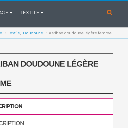
AGE
TEXTILE
ue
Textile
,
Doudoune
Kariban doudoune légère femme
IBAN DOUDOUNE LÉGÈRE
MME
CRIPTION
CRIPTION