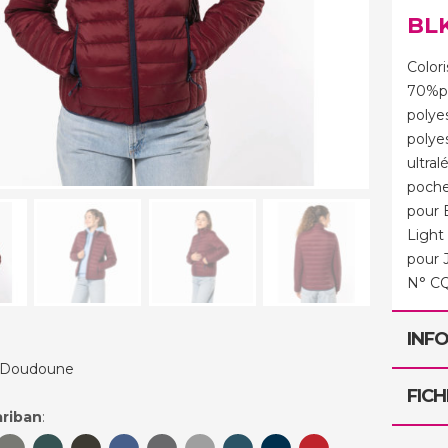
BL
Colori
70%po
polye
polye
ultra
poche
pour B
Light
pour 
N° CQ
INF
Doudoune
FICH
ariban
: