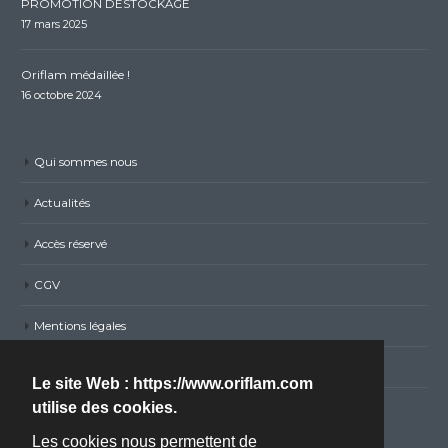
PROMOTION DESTOCKAGE
17 mars 2025
Oriflam médaillée !
16 octobre 2024
Qui sommes nous
Actualités
Accès réservé
CGV
Mentions légales
Politique de confidentialité RGPD
Le site Web : https://www.oriflam.com
utilise des cookies.
Nous contacter
Les cookies nous permettent de