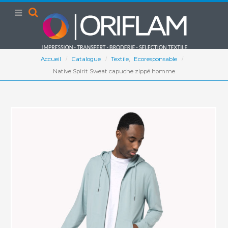
Accueil
Catalogue
Textile
,
Ecoresponsable
Native Spirit Sweat capuche zippé homme