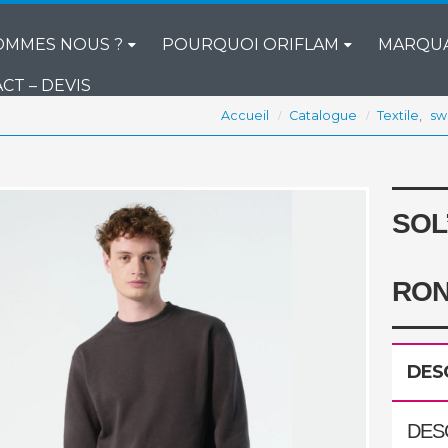
OMMES NOUS ?
POURQUOI ORIFLAM
MARQU
CT – DEVIS
Accueil
Catalogue
Textile
,
sw
SOL
RON
DES
DES