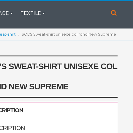
AGE
TEXTILE
eat-shirt
SOL’S Sweat-shirt unisexe col rond New Supreme
’S SWEAT-SHIRT UNISEXE COL
D NEW SUPREME
CRIPTION
CRIPTION