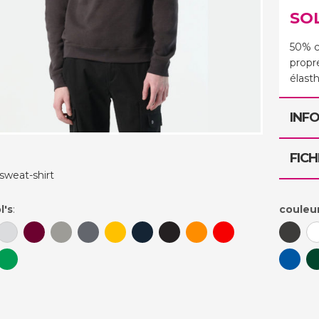
SOL
50% c
propr
élast
INF
FICH
sweat-shirt
couleur
l's
: