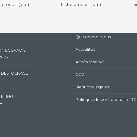
 produit (.pdf)
Fiche produit (.pdf)
Fi
Qui sommes nous
Actualités
ION ECOVADIS
 2025
Accès réservé
 DESTOCKAGE
CGV
Mentions légales
illée !
Politique de confidentialité R
24