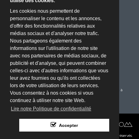
utilise des cookies.
Nous contacter
Les cookies nous permettent de
personnaliser le contenu et les annonces,
Adresse :
d'offrir des fonctionnalités relatives aux
ZA BOISSIERE - Avenue de l'Industrie - 34820 TEYRAN
médias sociaux et d'analyser notre trafic.
(Montpellier, 34)
Nous partageons également des
Téléphone :
informations sur l'utilisation de notre site
04 67 70 61 22
avec nos partenaires de médias sociaux, de
publicité et d'analyse, qui peuvent combiner
Email :
celles-ci avec d'autres informations que vous
oriflam@oriflam.com
leur avez fournies ou qu'ils ont collectées
Service Client :
lors de votre utilisation de leurs services.
Du Lundi au Jeudi de 08h00 à 17h00 le Vendredi de 08h00 à
Vous consentez à nos cookies si vous
16h00
continuez à utiliser notre site Web.
Lire notre Politique de confidentialité
Réalisé par :
Accepter
© Copyright 2017. Tous droits réservés.