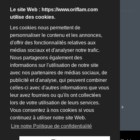
Politique de confidentialité RGPD
Le site Web : https://www.oriflam.com
utilise des cookies.
Nous contacter
Les cookies nous permettent de
personnaliser le contenu et les annonces,
Adresse :
d'offrir des fonctionnalités relatives aux
ZA BOISSIERE - Avenue de l'Industrie - 34820 TEYRAN
médias sociaux et d'analyser notre trafic.
(Montpellier, 34)
Nous partageons également des
Téléphone :
informations sur l'utilisation de notre site
04 67 70 61 22
avec nos partenaires de médias sociaux, de
publicité et d'analyse, qui peuvent combiner
Email :
celles-ci avec d'autres informations que vous
oriflam@oriflam.com
leur avez fournies ou qu'ils ont collectées
Service Client :
lors de votre utilisation de leurs services.
Du Lundi au Jeudi de 08h00 à 17h00 le Vendredi de 08h00 à
Vous consentez à nos cookies si vous
16h00
continuez à utiliser notre site Web.
Lire notre Politique de confidentialité