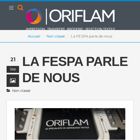
Accueil
Non classé
La FESPA parle de nous
LA FESPA PARLE
21
Sep
DE NOUS
Non classé