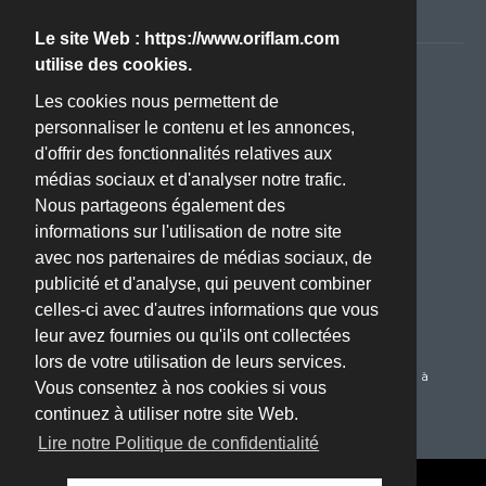
Politique de confidentialité RGPD
Le site Web : https://www.oriflam.com
utilise des cookies.
Nous contacter
Les cookies nous permettent de
personnaliser le contenu et les annonces,
Adresse :
d'offrir des fonctionnalités relatives aux
ZA BOISSIERE - Avenue de l'Industrie - 34820 TEYRAN
médias sociaux et d'analyser notre trafic.
(Montpellier, 34)
Nous partageons également des
Téléphone :
informations sur l'utilisation de notre site
04 67 70 61 22
avec nos partenaires de médias sociaux, de
publicité et d'analyse, qui peuvent combiner
Email :
celles-ci avec d'autres informations que vous
oriflam@oriflam.com
leur avez fournies ou qu'ils ont collectées
Service Client :
lors de votre utilisation de leurs services.
Du Lundi au Jeudi de 08h00 à 17h00 le Vendredi de 08h00 à
Vous consentez à nos cookies si vous
16h00
continuez à utiliser notre site Web.
Lire notre Politique de confidentialité