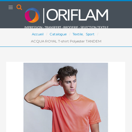
Accueil
Catalogue
Textile
,
Sport
ACQUA ROYAL T-shirt Polyester TANDEM