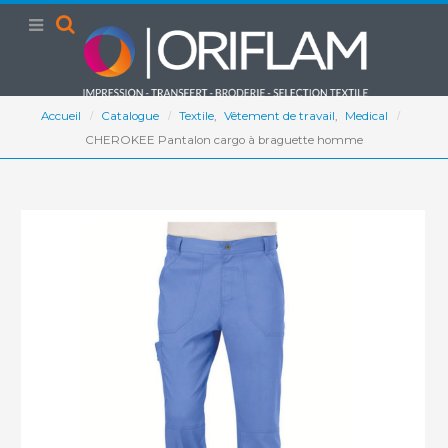
Accueil
Catalogue
Textile
,
Vêtement de travail
,
Medical
CHEROKEE Pantalon cargo à braguette homme