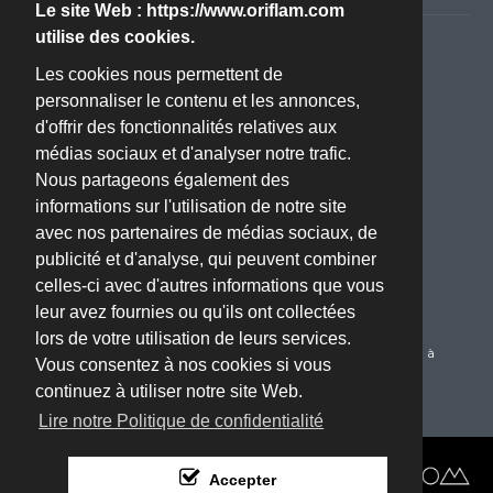
Le site Web : https://www.oriflam.com
utilise des cookies.
Nous contacter
Les cookies nous permettent de
personnaliser le contenu et les annonces,
Adresse :
d'offrir des fonctionnalités relatives aux
ZA BOISSIERE - Avenue de l'Industrie - 34820 TEYRAN
médias sociaux et d'analyser notre trafic.
(Montpellier, 34)
Nous partageons également des
Téléphone :
informations sur l'utilisation de notre site
04 67 70 61 22
avec nos partenaires de médias sociaux, de
publicité et d'analyse, qui peuvent combiner
Email :
celles-ci avec d'autres informations que vous
oriflam@oriflam.com
leur avez fournies ou qu'ils ont collectées
Service Client :
lors de votre utilisation de leurs services.
Du Lundi au Jeudi de 08h00 à 17h00 le Vendredi de 08h00 à
Vous consentez à nos cookies si vous
16h00
continuez à utiliser notre site Web.
Lire notre Politique de confidentialité
Réalisé par :
Accepter