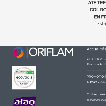
ATF TE
COL R
EN F
Fiche
Actualités
CERTIFICAT
16 septembre
PROMOTION
17 mars 2025
Oriflam méda
16 octobre 20