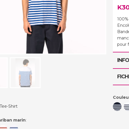
K3
100% 
Encol
Bande 
manch
pour f
INF
FICH
Couleu
Tee-Shirt
riban marin
: