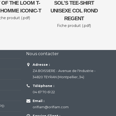
 OF THE LOOM T-
SOL’S TEE-SHIRT
 HOMME ICONIC-T
UNISEXE COL ROND
che produit (.pdf)
REGENT
Fiche produit (.pdf)
Nous contacter
Adresse :
ZA BOISSIERE - Avenue de l'Industrie -
34820 TEYRAN (Montpellier, 34)
Téléphone :
04 67 70 61 22
Email :
GPD
oriflam@oriflam.com
Service Client :