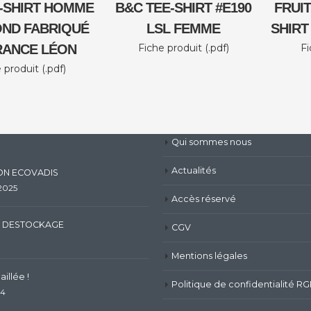
E-SHIRT HOMME
B&C TEE-SHIRT #E190
FRUIT
OND FABRIQUÉ
LSL FEMME
SHIRT
RANCE LÉON
Fiche produit (.pdf)
Fi
 produit (.pdf)
Qui sommes nous
Actualités
ION ECOVADIS
 2025
Accès réservé
 DESTOCKAGE
CGV
Mentions légales
illée !
Politique de confidentialité R
24