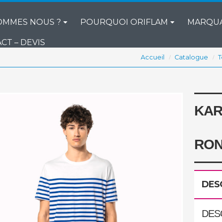
OMMES NOUS ?
POURQUOI ORIFLAM
MARQU
CT – DEVIS
Accueil
Catalogue
T
KAR
RON
DES
DES