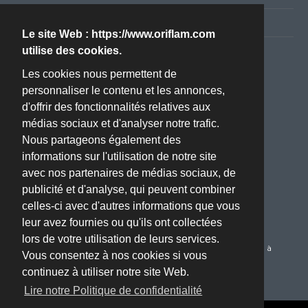
Politique de confidentialité RGPD
Le site Web : https://www.oriflam.com
utilise des cookies.
Nous contacter
Les cookies nous permettent de
personnaliser le contenu et les annonces,
Adresse :
d'offrir des fonctionnalités relatives aux
ZA BOISSIERE - Avenue de l'Industrie - 34820 TEYRAN
médias sociaux et d'analyser notre trafic.
(Montpellier, 34)
Nous partageons également des
Téléphone :
informations sur l'utilisation de notre site
04 67 70 61 22
avec nos partenaires de médias sociaux, de
publicité et d'analyse, qui peuvent combiner
Email :
celles-ci avec d'autres informations que vous
oriflam@oriflam.com
leur avez fournies ou qu'ils ont collectées
Service Client :
lors de votre utilisation de leurs services.
Du Lundi au Jeudi de 08h00 à 17h00 le Vendredi de 08h00 à
Vous consentez à nos cookies si vous
16h00
continuez à utiliser notre site Web.
Lire notre Politique de confidentialité