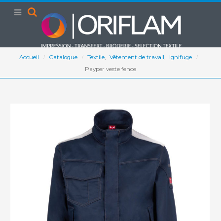
Accueil
Catalogue
Textile
,
Vêtement de travail
,
Ignifuge
Payper veste fence