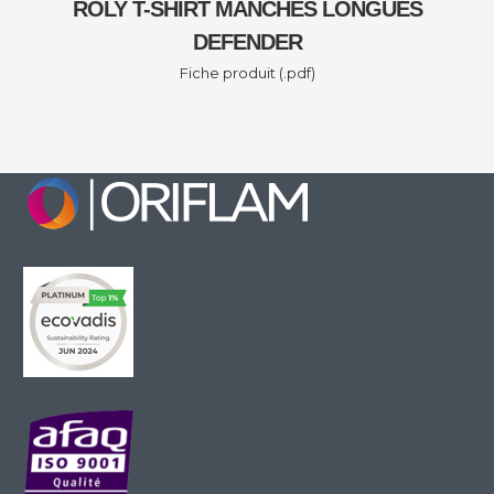
ROLY T-SHIRT MANCHES LONGUES
DEFENDER
Fiche produit (.pdf)