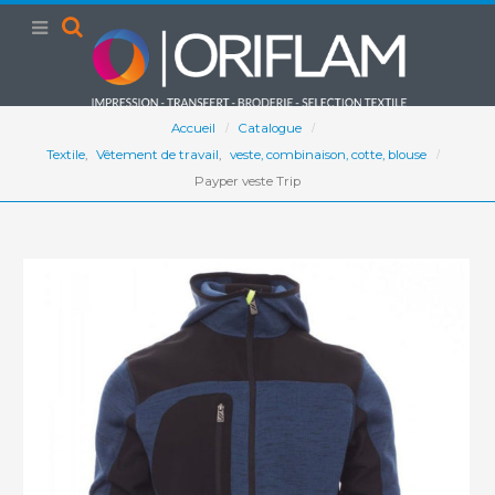
Accueil
Catalogue
Textile
,
Vêtement de travail
,
veste, combinaison, cotte, blouse
Payper veste Trip