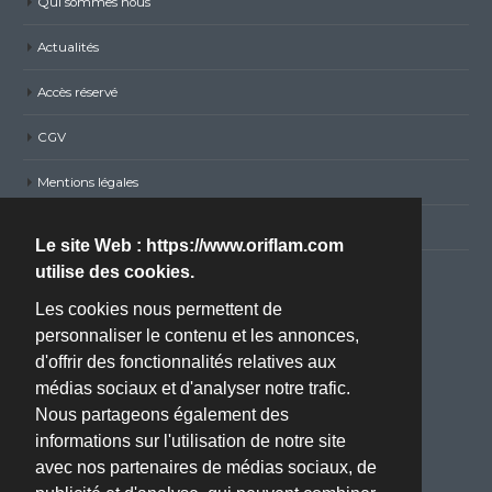
Qui sommes nous
Actualités
Accès réservé
CGV
Mentions légales
Politique de confidentialité RGPD
Le site Web : https://www.oriflam.com
utilise des cookies.
Nous contacter
Les cookies nous permettent de
personnaliser le contenu et les annonces,
Adresse :
d'offrir des fonctionnalités relatives aux
ZA BOISSIERE - Avenue de l'Industrie - 34820 TEYRAN
médias sociaux et d'analyser notre trafic.
(Montpellier, 34)
Nous partageons également des
Téléphone :
informations sur l'utilisation de notre site
04 67 70 61 22
avec nos partenaires de médias sociaux, de